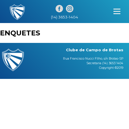
);
(14) 3653-1404
ENQUETES
Clube de Campo de Brotas
Rua Francisco Nucci FIlho, s/n Brotas-SP
Secretaria (14) 3653 1404
Copyright ©2019